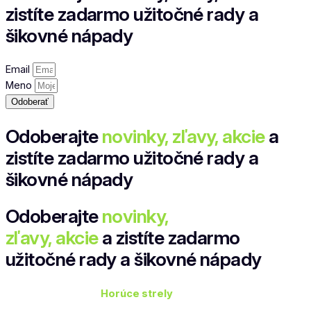
zistíte zadarmo užitočné rady a
šikovné nápady
Email
Meno
Odoberať
Odoberajte
novinky, zľavy, akcie
a
zistíte zadarmo užitočné rady a
šikovné nápady
Odoberajte
novinky,
zľavy, akcie
a zistíte zadarmo
užitočné rady a šikovné nápady
Odoberajte novinky
Horúce strely
– tipy v predaji,
na ktorých zarobíte.