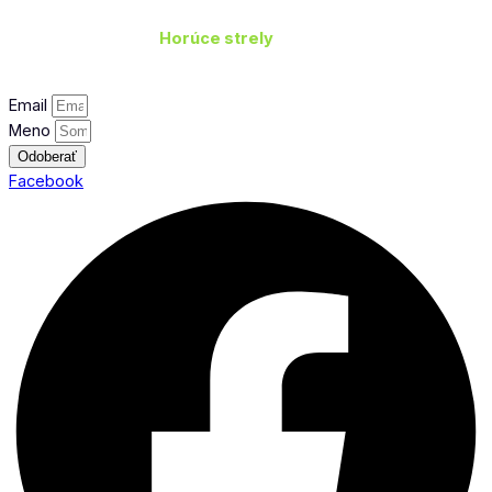
Odoberajte novinky
Horúce strely
tipy v predaji,
na ktorých zarobíte.
Email
Meno
Odoberať
Facebook