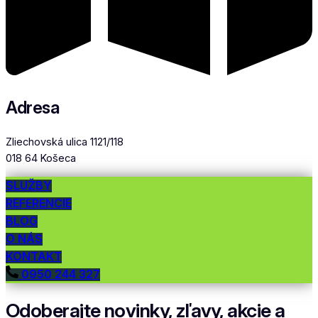
Adresa
Zliechovská ulica 1121/118
018 64 Košeca
SLUŽBY
REFERENCIE
BLOG
O NÁS
KONTAKT
0950 244 327
Odoberajte
novinky, zľavy, akcie
a