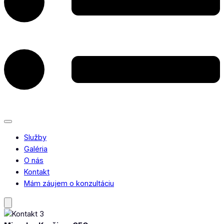
Služby
Galéria
O nás
Kontakt
Mám záujem o konzultáciu