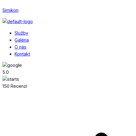
Simikon
Menu
Služby
Galéria
O nás
Kontakt
5.0
150 Recenzí